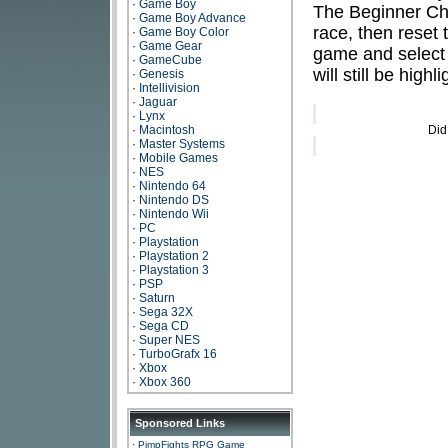
·
Game Boy
The Beginner Cha
·
Game Boy Advance
race, then reset 
·
Game Boy Color
·
Game Gear
game and select 
·
GameCube
will still be high
·
Genesis
·
Intellivision
·
Jaguar
·
Lynx
·
Macintosh
Did
·
Master Systems
·
Mobile Games
·
NES
·
Nintendo 64
·
Nintendo DS
·
Nintendo Wii
·
PC
·
Playstation
·
Playstation 2
·
Playstation 3
·
PSP
·
Saturn
·
Sega 32X
·
Sega CD
·
Super NES
·
TurboGrafx 16
·
Xbox
·
Xbox 360
Sponsored Links
·
PimpFights RPG Game