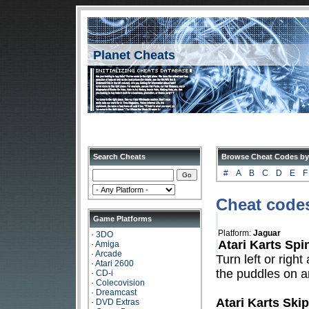
Planet Cheats
Search Cheats
Browse Cheat Codes by
#
A
B
C
D
E
F
Cheat codes
Game Platforms
Platform:
Jaguar
·
3DO
Atari Karts Spi
·
Amiga
·
Arcade
Turn left or righ
·
Atari 2600
the puddles on a
·
CD-i
·
Colecovision
·
Dreamcast
Atari Karts Ski
·
DVD Extras