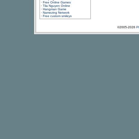
·
Free Online Games
·
Tila Nguyen Online
·
Hangman Game
·
Namezing Network
·
Free custom smileys
©2005-2026
P