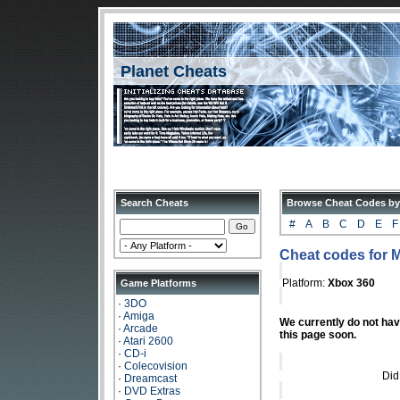
Planet Cheats
Search Cheats
Browse Cheat Codes by
#
A
B
C
D
E
F
Cheat codes for 
Platform:
Xbox 360
Game Platforms
·
3DO
·
Amiga
We currently do not ha
·
Arcade
this page soon.
·
Atari 2600
·
CD-i
·
Colecovision
Did
·
Dreamcast
·
DVD Extras