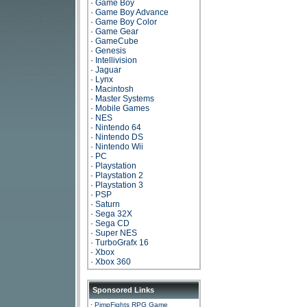
·
Game Boy
·
Game Boy Advance
·
Game Boy Color
·
Game Gear
·
GameCube
·
Genesis
·
Intellivision
·
Jaguar
·
Lynx
·
Macintosh
·
Master Systems
·
Mobile Games
·
NES
·
Nintendo 64
·
Nintendo DS
·
Nintendo Wii
·
PC
·
Playstation
·
Playstation 2
·
Playstation 3
·
PSP
·
Saturn
·
Sega 32X
·
Sega CD
·
Super NES
·
TurboGrafx 16
·
Xbox
·
Xbox 360
Sponsored Links
·
PimpFights RPG Game