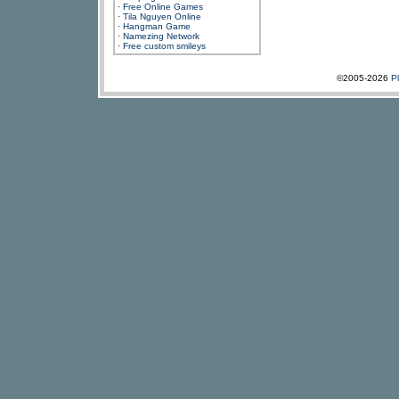
·
Free Online Games
·
Tila Nguyen Online
·
Hangman Game
·
Namezing Network
·
Free custom smileys
©2005-2026
P