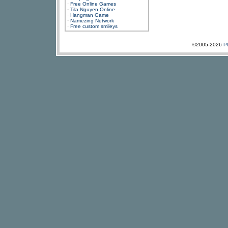
·
Free Online Games
·
Tila Nguyen Online
·
Hangman Game
·
Namezing Network
·
Free custom smileys
©2005-2026
P