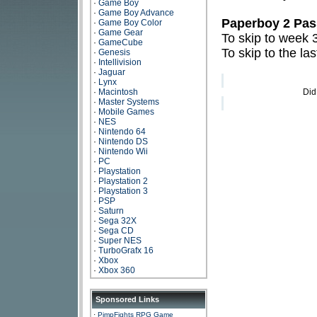
·
Game Boy
·
Game Boy Advance
Paperboy 2 Pa
·
Game Boy Color
·
Game Gear
To skip to week 
·
GameCube
To skip to the las
·
Genesis
·
Intellivision
·
Jaguar
·
Lynx
·
Macintosh
Did
·
Master Systems
·
Mobile Games
·
NES
·
Nintendo 64
·
Nintendo DS
·
Nintendo Wii
·
PC
·
Playstation
·
Playstation 2
·
Playstation 3
·
PSP
·
Saturn
·
Sega 32X
·
Sega CD
·
Super NES
·
TurboGrafx 16
·
Xbox
·
Xbox 360
Sponsored Links
·
PimpFights RPG Game