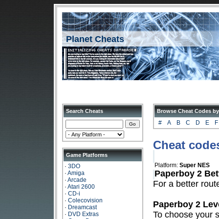
Planet Cheats
Search Cheats
Browse Cheat Codes by
#
A
B
C
D
E
F
Cheat codes
Game Platforms
Platform:
Super NES
·
3DO
Paperboy 2 Bet
·
Amiga
·
Arcade
For a better rou
·
Atari 2600
·
CD-i
·
Colecovision
Paperboy 2 Leve
·
Dreamcast
To choose your s
·
DVD Extras