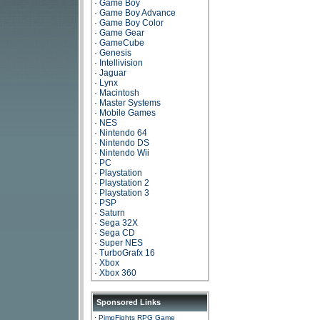
·
Game Boy
·
Game Boy Advance
·
Game Boy Color
·
Game Gear
·
GameCube
·
Genesis
·
Intellivision
·
Jaguar
·
Lynx
·
Macintosh
·
Master Systems
·
Mobile Games
·
NES
·
Nintendo 64
·
Nintendo DS
·
Nintendo Wii
·
PC
·
Playstation
·
Playstation 2
·
Playstation 3
·
PSP
·
Saturn
·
Sega 32X
·
Sega CD
·
Super NES
·
TurboGrafx 16
·
Xbox
·
Xbox 360
Sponsored Links
·
PimpFights RPG Game