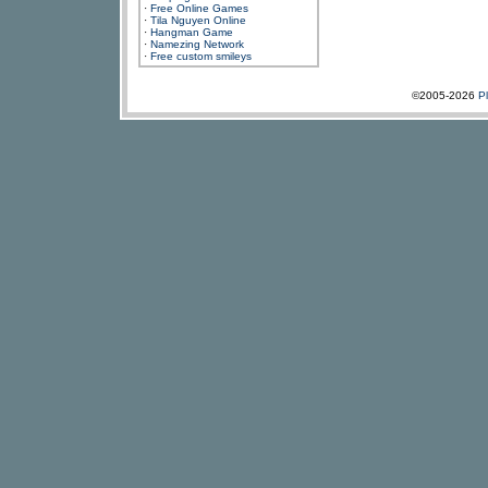
·
Free Online Games
·
Tila Nguyen Online
·
Hangman Game
·
Namezing Network
·
Free custom smileys
©2005-2026
P