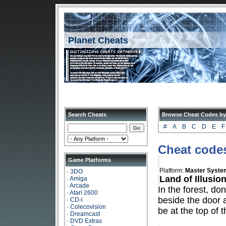
Planet Cheats
Search Cheats
Browse Cheat Codes by
#
A
B
C
D
E
F
Cheat codes
Game Platforms
Platform:
Master Syste
·
3DO
Land of Illusio
·
Amiga
·
Arcade
In the forest, do
·
Atari 2600
beside the door a
·
CD-i
·
Colecovision
be at the top of t
·
Dreamcast
·
DVD Extras