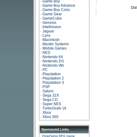
·
Game Boy
·
Game Boy Advance
Did
·
Game Boy Color
·
Game Gear
·
GameCube
·
Genesis
·
Intellivision
·
Jaguar
·
Lynx
·
Macintosh
·
Master Systems
·
Mobile Games
·
NES
·
Nintendo 64
·
Nintendo DS
·
Nintendo Wii
·
PC
·
Playstation
·
Playstation 2
·
Playstation 3
·
PSP
·
Saturn
·
Sega 32X
·
Sega CD
·
Super NES
·
TurboGrafx 16
·
Xbox
·
Xbox 360
Sponsored Links
·
PimpFights RPG Game