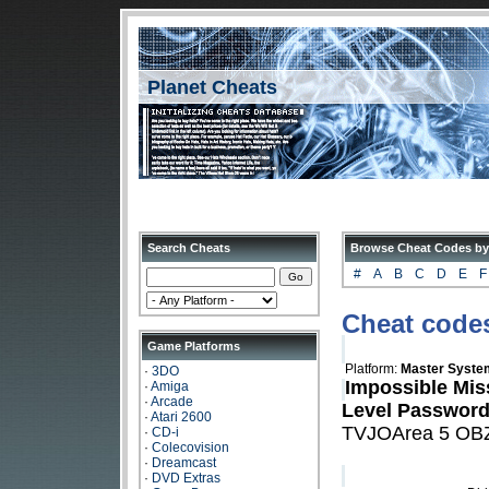
Planet Cheats
Search Cheats
Browse Cheat Codes by
#
A
B
C
D
E
F
Cheat codes
Game Platforms
Platform:
Master Syste
·
3DO
Impossible Mi
·
Amiga
·
Arcade
Level Passwor
·
Atari 2600
TVJOArea 5 OB
·
CD-i
·
Colecovision
·
Dreamcast
·
DVD Extras