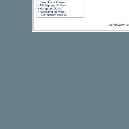
·
Free Online Games
·
Tila Nguyen Online
·
Hangman Game
·
Namezing Network
·
Free custom smileys
©2005-2026
P