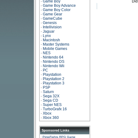
·
Game Boy
Did
·
Game Boy Advance
·
Game Boy Color
·
Game Gear
·
GameCube
·
Genesis
·
Intellivision
·
Jaguar
·
Lynx
·
Macintosh
·
Master Systems
·
Mobile Games
·
NES
·
Nintendo 64
·
Nintendo DS
·
Nintendo Wii
·
PC
·
Playstation
·
Playstation 2
·
Playstation 3
·
PSP
·
Saturn
·
Sega 32X
·
Sega CD
·
Super NES
·
TurboGrafx 16
·
Xbox
·
Xbox 360
Sponsored Links
·
PimpFights RPG Game